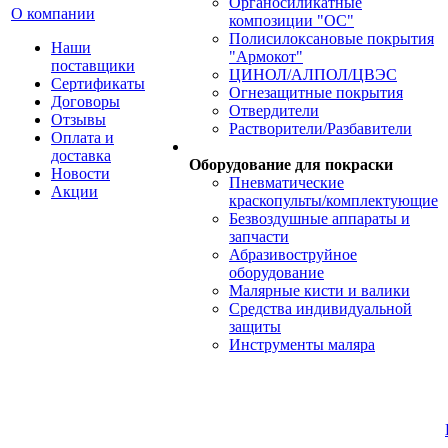
Органосиликатные
О компании
композиции "ОС"
Полисилоксановые покрытия
Наши
"Армокот"
поставщики
ЦИНОЛ/АЛПОЛ/ЦВЭС
Сертификаты
Огнезащитные покрытия
Договоры
Отвердители
Отзывы
Растворители/Разбавители
Оплата и
доставка
Оборудование для покраски
Новости
Пневматические
Акции
краскопульты/комплектующие
Безвоздушные аппараты и
запчасти
Абразивоструйное
оборудование
Малярные кисти и валики
Средства индивидуальной
защиты
Инструменты маляра