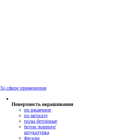
По сфере применения
Поверхность окрашивания
по ржавчине
по металлу
полы бетонные
бетон /кирпич/
штукатурка
фасады