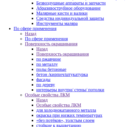
Безвоздушные аппараты и запчасти
Абразивоструйное оборудование
Малярные кисти и валики
Средства индивидуальной защиты
Инструменты маляра
По сфере применения
Назад
По сфере применения
Поверхность окрашивания
Назад
Поверхность окрашивания
по ржавчине
по металлу
полы бетонные
бетон /кирпич/штукатурка
фасады
по дереву
интерьеры внутри/ стены/ потолки
Особые свойства ЛКМ
Назад
Особые свойства ЛКМ
для холоднокатанного металла
окраска при низких температурах
«без потёков», толстым слоем
стойкие к выцветанию