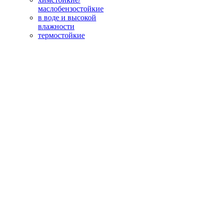
маслобензостойкие
в воде и высокой
влажности
термостойкие