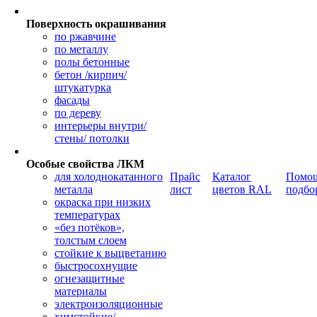
Поверхность окрашивания
по ржавчине
по металлу
полы бетонные
бетон /кирпич/
штукатурка
фасады
по дереву
интерьеры внутри/
стены/ потолки
Особые свойства ЛКМ
для холоднокатанного
Прайс
Каталог
Помощ
металла
лист
цветов RAL
подбо
окраска при низких
температурах
«без потёков»,
толстым слоем
стойкие к выцветанию
быстросохнущие
огнезащитные
материалы
электроизоляционные
химстойкие/