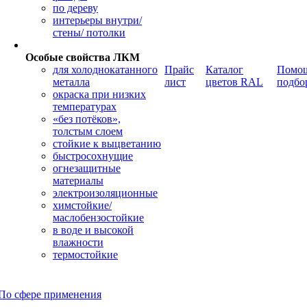
по дереву
интерьеры внутри/
стены/ потолки
Особые свойства ЛКМ
для холоднокатанного
Прайс
Каталог
Помощ
металла
лист
цветов RAL
подбо
окраска при низких
температурах
«без потёков»,
толстым слоем
стойкие к выцветанию
быстросохнущие
огнезащитные
материалы
электроизоляционные
химстойкие/
маслобензостойкие
в воде и высокой
влажности
термостойкие
По сфере применения