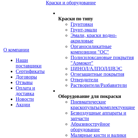
Краски и оборудование
Краски по типу
Грунтовки
Грунт-эмали
Эмали, краски водно-
акриловые
Органосиликатные
О компании
композиции "ОС"
Полисилоксановые покрытия
Наши
"Армокот"
поставщики
ЦИНОЛ/АЛПОЛ/ЦВЭС
Сертификаты
Огнезащитные покрытия
Договоры
Отвердители
Отзывы
Растворители/Разбавители
Оплата и
доставка
Оборудование для покраски
Новости
Пневматические
Акции
краскопульты/комплектующие
Безвоздушные аппараты и
запчасти
Абразивоструйное
оборудование
Малярные кисти и валики