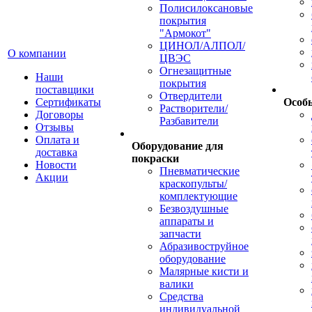
Полисилоксановые
покрытия
"Армокот"
ЦИНОЛ/АЛПОЛ/
О компании
ЦВЭС
Огнезащитные
Наши
покрытия
поставщики
Отвердители
Сертификаты
Особ
Растворители/
Договоры
Разбавители
Отзывы
Оплата и
Оборудование для
доставка
покраски
Новости
Пневматические
Акции
краскопульты/
комплектующие
Безвоздушные
аппараты и
запчасти
Абразивоструйное
оборудование
Малярные кисти и
валики
Средства
индивидуальной