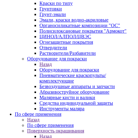
Краски по типу
Грунтовки
Грунт-эмали
Эмали, краски водно-акриловые
Органосиликатные композиции "ОС"
Полисилоксановые покрытия "Армокот"
ЦИНОЛ/АЛПОЛ/ЦВЭС
Огнезащитные покрытия
Отвердители
Растворители/Разбавители
Оборудование для покраски
Назад
Оборудование для покраски
Пневматические краскопульты/
комплектующие
Безвоздушные аппараты и запчасти
Абразивоструйное оборудование
Малярные кисти и валики
Средства индивидуальной защиты
Инструменты маляра
По сфере применения
Назад
По сфере применения
Поверхность окрашивания
Назад