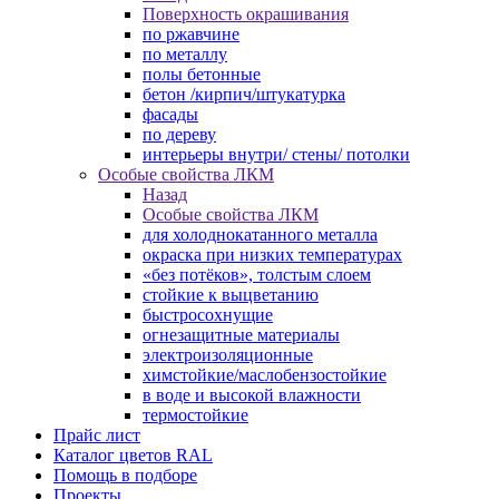
Поверхность окрашивания
по ржавчине
по металлу
полы бетонные
бетон /кирпич/штукатурка
фасады
по дереву
интерьеры внутри/ стены/ потолки
Особые свойства ЛКМ
Назад
Особые свойства ЛКМ
для холоднокатанного металла
окраска при низких температурах
«без потёков», толстым слоем
стойкие к выцветанию
быстросохнущие
огнезащитные материалы
электроизоляционные
химстойкие/маслобензостойкие
в воде и высокой влажности
термостойкие
Прайс лист
Каталог цветов RAL
Помощь в подборе
Проекты