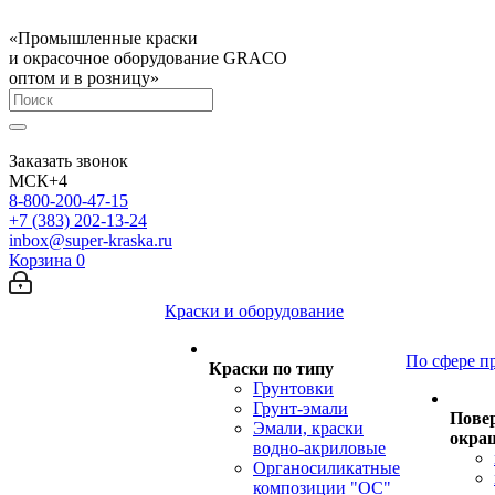
«Промышленные краски
и окрасочное оборудование GRACO
оптом и в розницу»
Заказать звонок
МСК+4
8-800-200-47-15
+7 (383) 202-13-24
inbox@super-kraska.ru
Корзина
0
Краски и оборудование
По сфере п
Краски по типу
Грунтовки
Грунт-эмали
Пове
Эмали, краски
окра
водно-акриловые
Органосиликатные
композиции "ОС"