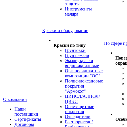
защиты
Инструменты
маляра
Краски и оборудование
По сфере п
Краски по типу
Грунтовки
Грунт-эмали
Пове
Эмали, краски
окра
водно-акриловые
Органосиликатные
композиции "ОС"
Полисилоксановые
покрытия
"Армокот"
ЦИНОЛ/АЛПОЛ/
О компании
ЦВЭС
Огнезащитные
Наши
покрытия
поставщики
Отвердители
Сертификаты
Особ
Растворители/
Договоры
Разбавители