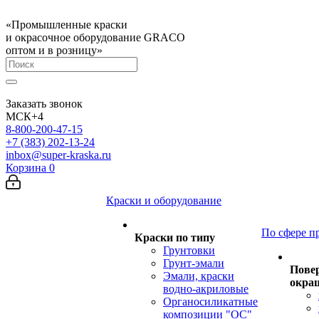
«Промышленные краски
и окрасочное оборудование GRACO
оптом и в розницу»
Заказать звонок
МСК+4
8-800-200-47-15
+7 (383) 202-13-24
inbox@super-kraska.ru
Корзина
0
Краски и оборудование
По сфере п
Краски по типу
Грунтовки
Грунт-эмали
Пове
Эмали, краски
окра
водно-акриловые
Органосиликатные
композиции "ОС"