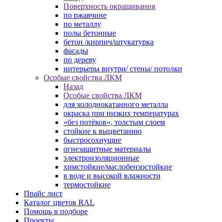
Поверхность окрашивания
по ржавчине
по металлу
полы бетонные
бетон /кирпич/штукатурка
фасады
по дереву
интерьеры внутри/ стены/ потолки
Особые свойства ЛКМ
Назад
Особые свойства ЛКМ
для холоднокатанного металла
окраска при низких температурах
«без потёков», толстым слоем
стойкие к выцветанию
быстросохнущие
огнезащитные материалы
электроизоляционные
химстойкие/маслобензостойкие
в воде и высокой влажности
термостойкие
Прайс лист
Каталог цветов RAL
Помощь в подборе
Проекты