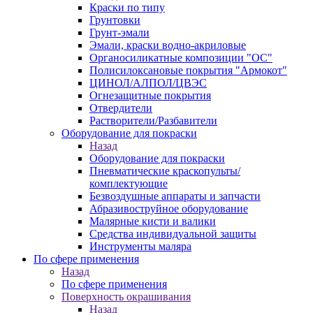
Краски по типу
Грунтовки
Грунт-эмали
Эмали, краски водно-акриловые
Органосиликатные композиции "ОС"
Полисилоксановые покрытия "Армокот"
ЦИНОЛ/АЛПОЛ/ЦВЭС
Огнезащитные покрытия
Отвердители
Растворители/Разбавители
Оборудование для покраски
Назад
Оборудование для покраски
Пневматические краскопульты/
комплектующие
Безвоздушные аппараты и запчасти
Абразивоструйное оборудование
Малярные кисти и валики
Средства индивидуальной защиты
Инструменты маляра
По сфере применения
Назад
По сфере применения
Поверхность окрашивания
Назад