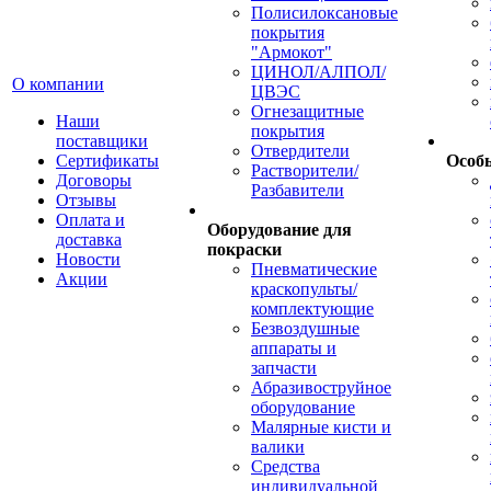
Полисилоксановые
покрытия
"Армокот"
ЦИНОЛ/АЛПОЛ/
О компании
ЦВЭС
Огнезащитные
Наши
покрытия
поставщики
Отвердители
Сертификаты
Особ
Растворители/
Договоры
Разбавители
Отзывы
Оплата и
Оборудование для
доставка
покраски
Новости
Пневматические
Акции
краскопульты/
комплектующие
Безвоздушные
аппараты и
запчасти
Абразивоструйное
оборудование
Малярные кисти и
валики
Средства
индивидуальной