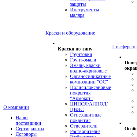
защиты
Инструменты
маляра
Краски и оборудование
По сфере п
Краски по типу
Грунтовки
Грунт-эмали
Пове
Эмали, краски
окра
водно-акриловые
Органосиликатные
композиции "ОС"
Полисилоксановые
покрытия
"Армокот"
ЦИНОЛ/АЛПОЛ/
О компании
ЦВЭС
Огнезащитные
Наши
покрытия
поставщики
Отвердители
Сертификаты
Особ
Растворители/
Договоры
Разбавители