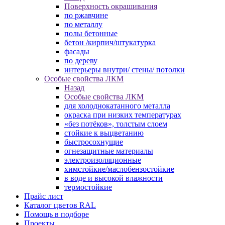
Поверхность окрашивания
по ржавчине
по металлу
полы бетонные
бетон /кирпич/штукатурка
фасады
по дереву
интерьеры внутри/ стены/ потолки
Особые свойства ЛКМ
Назад
Особые свойства ЛКМ
для холоднокатанного металла
окраска при низких температурах
«без потёков», толстым слоем
стойкие к выцветанию
быстросохнущие
огнезащитные материалы
электроизоляционные
химстойкие/маслобензостойкие
в воде и высокой влажности
термостойкие
Прайс лист
Каталог цветов RAL
Помощь в подборе
Проекты