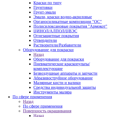
Краски по типу
Грунтовки
Грунт-эмали
Эмали, краски водно-акриловые
Органосиликатные композиции "ОС"
Полисилоксановые покрытия "Армокот"
ЦИНОЛ/АЛПОЛ/ЦВЭС
Огнезащитные покрытия
Отвердители
Растворители/Разбавители
Оборудование для покраски
Назад
Оборудование для покраски
Пневматические краскопульты/
комплектующие
Безвоздушные аппараты и запчасти
Абразивоструйное оборудование
Малярные кисти и валики
Средства индивидуальной защиты
Инструменты маляра
По сфере применения
Назад
По сфере применения
Поверхность окрашивания
Назад