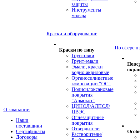
защиты
Инструменты
маляра
Краски и оборудование
По сфере п
Краски по типу
Грунтовки
Грунт-эмали
Пове
Эмали, краски
окра
водно-акриловые
Органосиликатные
композиции "ОС"
Полисилоксановые
покрытия
"Армокот"
ЦИНОЛ/АЛПОЛ/
О компании
ЦВЭС
Огнезащитные
Наши
покрытия
поставщики
Отвердители
Сертификаты
Особ
Растворители/
Договоры
Разбавители