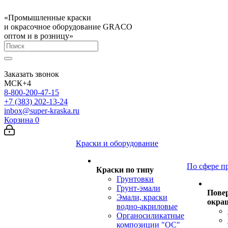
«Промышленные краски
и окрасочное оборудование GRACO
оптом и в розницу»
Заказать звонок
МСК+4
8-800-200-47-15
+7 (383) 202-13-24
inbox@super-kraska.ru
Корзина
0
Краски и оборудование
По сфере п
Краски по типу
Грунтовки
Грунт-эмали
Пове
Эмали, краски
окра
водно-акриловые
Органосиликатные
композиции "ОС"