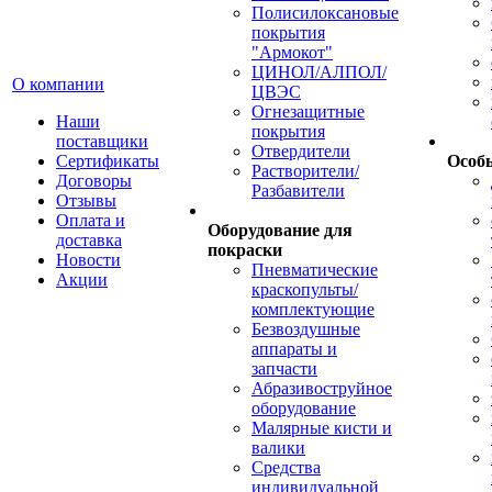
Полисилоксановые
покрытия
"Армокот"
ЦИНОЛ/АЛПОЛ/
О компании
ЦВЭС
Огнезащитные
Наши
покрытия
поставщики
Отвердители
Сертификаты
Особ
Растворители/
Договоры
Разбавители
Отзывы
Оплата и
Оборудование для
доставка
покраски
Новости
Пневматические
Акции
краскопульты/
комплектующие
Безвоздушные
аппараты и
запчасти
Абразивоструйное
оборудование
Малярные кисти и
валики
Средства
индивидуальной