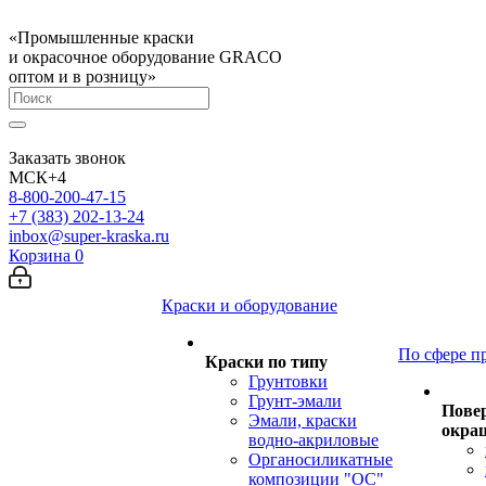
«Промышленные краски
и окрасочное оборудование GRACO
оптом и в розницу»
Заказать звонок
МСК+4
8-800-200-47-15
+7 (383) 202-13-24
inbox@super-kraska.ru
Корзина
0
Краски и оборудование
По сфере п
Краски по типу
Грунтовки
Грунт-эмали
Пове
Эмали, краски
окра
водно-акриловые
Органосиликатные
композиции "ОС"