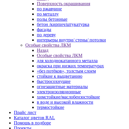
Поверхность окрашивания
по ржавчине
по металлу
полы бетонные
бетон /кирпич/штукатурка
фасады
по дереву
интерьеры внутри/ стены/ потолки
Особые свойства ЛКМ
Назад
Особые свойства ЛКМ
для холоднокатанного металла
окраска при низких температурах
«без потёков», толстым слоем
стойкие к выцветанию
быстросохнущие
огнезащитные материалы
электроизоляционные
химстойкие/маслобензостойкие
в воде и высокой влажности
термостойкие
Прайс лист
Каталог цветов RAL
Помощь в подборе
Проекты