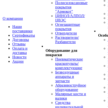
Полисилоксановые
покрытия
"Армокот"
ЦИНОЛ/АЛПОЛ/
О компании
ЦВЭС
Огнезащитные
Наши
покрытия
поставщики
Отвердители
Сертификаты
Особ
Растворители/
Договоры
Разбавители
Отзывы
Оплата и
Оборудование для
доставка
покраски
Новости
Пневматические
Акции
краскопульты/
комплектующие
Безвоздушные
аппараты и
запчасти
Абразивоструйное
оборудование
Малярные кисти и
валики
Средства
индивидуальной