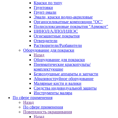
Краски по типу
Грунтовки
Грунт-эмали
Эмали, краски водно-акриловые
Органосиликатные композиции "ОС"
Полисилоксановые покрытия "Армокот"
ЦИНОЛ/АЛПОЛ/ЦВЭС
Огнезащитные покрытия
Отвердители
Растворители/Разбавители
Оборудование для покраски
Назад
Оборудование для покраски
Пневматические краскопульты/
комплектующие
Безвоздушные аппараты и запчасти
Абразивоструйное оборудование
Малярные кисти и валики
Средства индивидуальной защиты
Инструменты маляра
По сфере применения
Назад
По сфере применения
Поверхность окрашивания
Назад