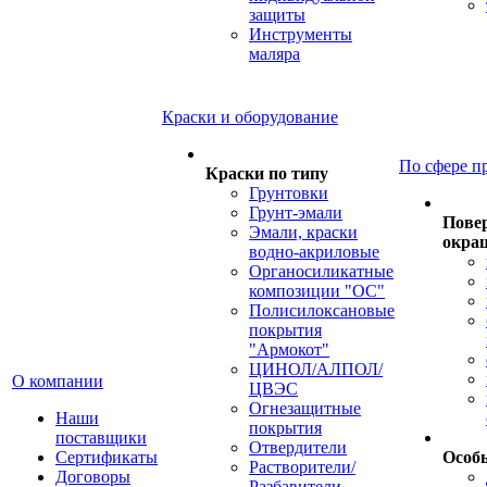
защиты
Инструменты
маляра
Краски и оборудование
По сфере п
Краски по типу
Грунтовки
Грунт-эмали
Пове
Эмали, краски
окра
водно-акриловые
Органосиликатные
композиции "ОС"
Полисилоксановые
покрытия
"Армокот"
ЦИНОЛ/АЛПОЛ/
О компании
ЦВЭС
Огнезащитные
Наши
покрытия
поставщики
Отвердители
Сертификаты
Особ
Растворители/
Договоры
Разбавители