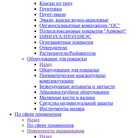
Краски по типу
Грунтовки
Грунт-эмали
Эмали, краски водно-акриловые
Органосиликатные композиции "ОС"
Полисилоксановые покрытия "Армокот"
ЦИНОЛ/АЛПОЛ/ЦВЭС
Огнезащитные покрытия
Отвердители
Растворители/Разбавители
Оборудование для покраски
Назад
Оборудование для покраски
Пневматические краскопульты/
комплектующие
Безвоздушные аппараты и запчасти
Абразивоструйное оборудование
Малярные кисти и валики
Средства индивидуальной защиты
Инструменты маляра
По сфере применения
Назад
По сфере применения
Поверхность окрашивания
Назад