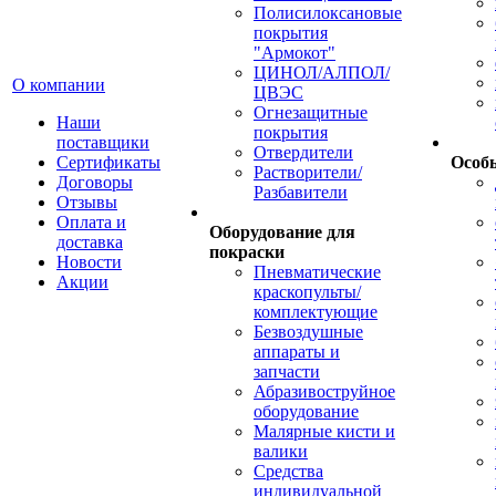
Полисилоксановые
покрытия
"Армокот"
ЦИНОЛ/АЛПОЛ/
О компании
ЦВЭС
Огнезащитные
Наши
покрытия
поставщики
Отвердители
Сертификаты
Особ
Растворители/
Договоры
Разбавители
Отзывы
Оплата и
Оборудование для
доставка
покраски
Новости
Пневматические
Акции
краскопульты/
комплектующие
Безвоздушные
аппараты и
запчасти
Абразивоструйное
оборудование
Малярные кисти и
валики
Средства
индивидуальной