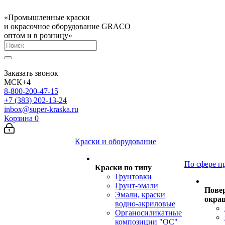
«Промышленные краски
и окрасочное оборудование GRACO
оптом и в розницу»
Заказать звонок
МСК+4
8-800-200-47-15
+7 (383) 202-13-24
inbox@super-kraska.ru
Корзина
0
Краски и оборудование
По сфере п
Краски по типу
Грунтовки
Грунт-эмали
Пове
Эмали, краски
окра
водно-акриловые
Органосиликатные
композиции "ОС"