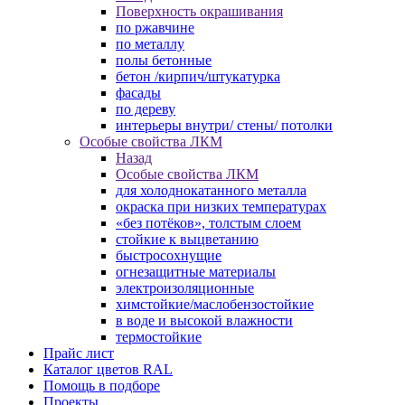
Поверхность окрашивания
по ржавчине
по металлу
полы бетонные
бетон /кирпич/штукатурка
фасады
по дереву
интерьеры внутри/ стены/ потолки
Особые свойства ЛКМ
Назад
Особые свойства ЛКМ
для холоднокатанного металла
окраска при низких температурах
«без потёков», толстым слоем
стойкие к выцветанию
быстросохнущие
огнезащитные материалы
электроизоляционные
химстойкие/маслобензостойкие
в воде и высокой влажности
термостойкие
Прайс лист
Каталог цветов RAL
Помощь в подборе
Проекты