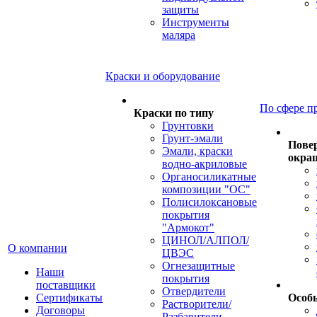
защиты
Инструменты
маляра
Краски и оборудование
По сфере п
Краски по типу
Грунтовки
Грунт-эмали
Пове
Эмали, краски
окра
водно-акриловые
Органосиликатные
композиции "ОС"
Полисилоксановые
покрытия
"Армокот"
ЦИНОЛ/АЛПОЛ/
О компании
ЦВЭС
Огнезащитные
Наши
покрытия
поставщики
Отвердители
Сертификаты
Особ
Растворители/
Договоры
Разбавители