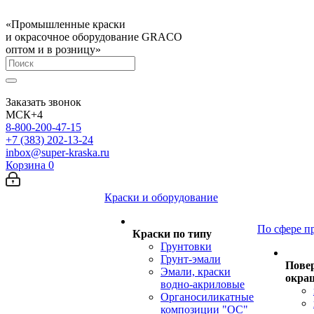
«Промышленные краски
и окрасочное оборудование GRACO
оптом и в розницу»
Заказать звонок
МСК+4
8-800-200-47-15
+7 (383) 202-13-24
inbox@super-kraska.ru
Корзина
0
Краски и оборудование
По сфере п
Краски по типу
Грунтовки
Грунт-эмали
Пове
Эмали, краски
окра
водно-акриловые
Органосиликатные
композиции "ОС"