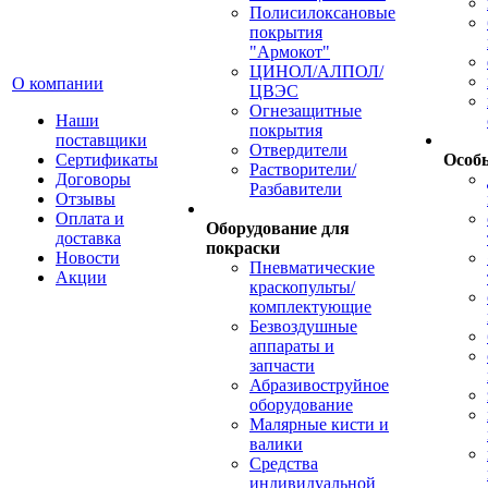
Полисилоксановые
покрытия
"Армокот"
ЦИНОЛ/АЛПОЛ/
О компании
ЦВЭС
Огнезащитные
Наши
покрытия
поставщики
Отвердители
Сертификаты
Особ
Растворители/
Договоры
Разбавители
Отзывы
Оплата и
Оборудование для
доставка
покраски
Новости
Пневматические
Акции
краскопульты/
комплектующие
Безвоздушные
аппараты и
запчасти
Абразивоструйное
оборудование
Малярные кисти и
валики
Средства
индивидуальной