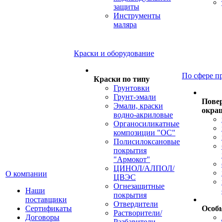
защиты
Инструменты
маляра
Краски и оборудование
По сфере п
Краски по типу
Грунтовки
Грунт-эмали
Пове
Эмали, краски
окра
водно-акриловые
Органосиликатные
композиции "ОС"
Полисилоксановые
покрытия
"Армокот"
ЦИНОЛ/АЛПОЛ/
О компании
ЦВЭС
Огнезащитные
Наши
покрытия
поставщики
Отвердители
Сертификаты
Особ
Растворители/
Договоры
Разбавители