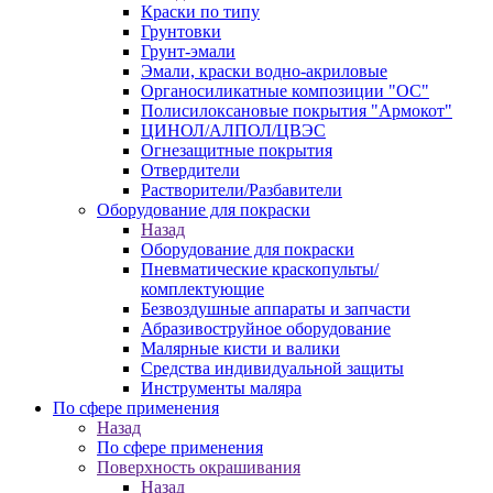
Краски по типу
Грунтовки
Грунт-эмали
Эмали, краски водно-акриловые
Органосиликатные композиции "ОС"
Полисилоксановые покрытия "Армокот"
ЦИНОЛ/АЛПОЛ/ЦВЭС
Огнезащитные покрытия
Отвердители
Растворители/Разбавители
Оборудование для покраски
Назад
Оборудование для покраски
Пневматические краскопульты/
комплектующие
Безвоздушные аппараты и запчасти
Абразивоструйное оборудование
Малярные кисти и валики
Средства индивидуальной защиты
Инструменты маляра
По сфере применения
Назад
По сфере применения
Поверхность окрашивания
Назад