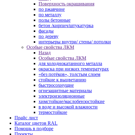
Поверхность окрашивания
по ржавчине
по металлу
полы бетонные
бетон /кирпич/штукатурка
фасады
по дереву
интерьеры внутри/ стены/ потолки
Особые свойства ЛКМ
Назад
Особые свойства ЛКМ
для холоднокатанного металла
окраска при низких температурах
«без потёков», толстым слоем
стойкие к выцветанию
быстросохнущие
огнезащитные материалы
электроизоляционные
химстойкие/маслобензостойкие
в воде и высокой влажности
термостойкие
Прайс лист
Каталог цветов RAL
Помощь в подборе
Проекты