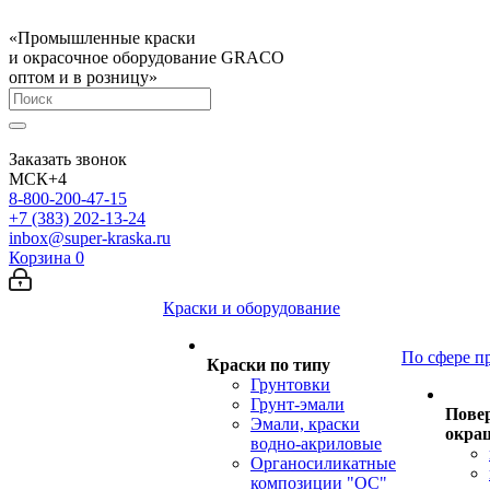
«Промышленные краски
и окрасочное оборудование GRACO
оптом и в розницу»
Заказать звонок
МСК+4
8-800-200-47-15
+7 (383) 202-13-24
inbox@super-kraska.ru
Корзина
0
Краски и оборудование
По сфере п
Краски по типу
Грунтовки
Грунт-эмали
Пове
Эмали, краски
окра
водно-акриловые
Органосиликатные
композиции "ОС"