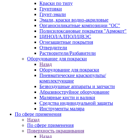
Краски по типу
Грунтовки
Грунт-эмали
Эмали, краски водно-акриловые
Органосиликатные композиции "ОС"
Полисилоксановые покрытия "Армокот"
ЦИНОЛ/АЛПОЛ/ЦВЭС
Огнезащитные покрытия
Отвердители
Растворители/Разбавители
Оборудование для покраски
Назад
Оборудование для покраски
Пневматические краскопульты/
комплектующие
Безвоздушные аппараты и запчасти
Абразивоструйное оборудование
Малярные кисти и валики
Средства индивидуальной защиты
Инструменты маляра
По сфере применения
Назад
По сфере применения
Поверхность окрашивания
Назад