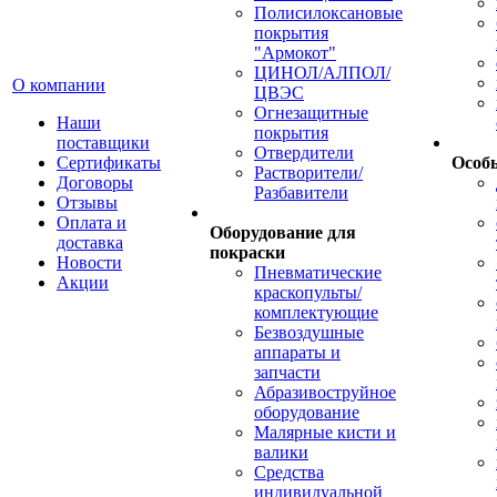
Полисилоксановые
покрытия
"Армокот"
ЦИНОЛ/АЛПОЛ/
О компании
ЦВЭС
Огнезащитные
Наши
покрытия
поставщики
Отвердители
Сертификаты
Особ
Растворители/
Договоры
Разбавители
Отзывы
Оплата и
Оборудование для
доставка
покраски
Новости
Пневматические
Акции
краскопульты/
комплектующие
Безвоздушные
аппараты и
запчасти
Абразивоструйное
оборудование
Малярные кисти и
валики
Средства
индивидуальной