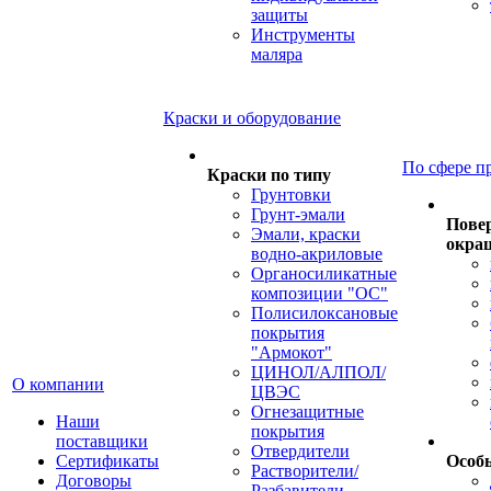
защиты
Инструменты
маляра
Краски и оборудование
По сфере п
Краски по типу
Грунтовки
Грунт-эмали
Пове
Эмали, краски
окра
водно-акриловые
Органосиликатные
композиции "ОС"
Полисилоксановые
покрытия
"Армокот"
ЦИНОЛ/АЛПОЛ/
О компании
ЦВЭС
Огнезащитные
Наши
покрытия
поставщики
Отвердители
Сертификаты
Особ
Растворители/
Договоры
Разбавители