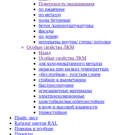
Поверхность окрашивания
по ржавчине
по металлу
полы бетонные
бетон /кирпич/штукатурка
фасады
по дереву
интерьеры внутри/ стены/ потолки
Особые свойства ЛКМ
Назад
Особые свойства ЛКМ
для холоднокатанного металла
окраска при низких температурах
«без потёков», толстым слоем
стойкие к выцветанию
быстросохнущие
огнезащитные материалы
электроизоляционные
химстойкие/маслобензостойкие
в воде и высокой влажности
термостойкие
Прайс лист
Каталог цветов RAL
Помощь в подборе
Проекты