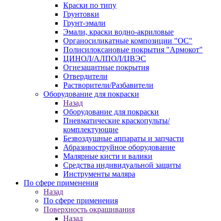
Краски по типу
Грунтовки
Грунт-эмали
Эмали, краски водно-акриловые
Органосиликатные композиции "ОС"
Полисилоксановые покрытия "Армокот"
ЦИНОЛ/АЛПОЛ/ЦВЭС
Огнезащитные покрытия
Отвердители
Растворители/Разбавители
Оборудование для покраски
Назад
Оборудование для покраски
Пневматические краскопульты/
комплектующие
Безвоздушные аппараты и запчасти
Абразивоструйное оборудование
Малярные кисти и валики
Средства индивидуальной защиты
Инструменты маляра
По сфере применения
Назад
По сфере применения
Поверхность окрашивания
Назад