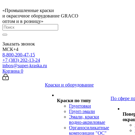
«Промышленные краски
и окрасочное оборудование GRACO
оптом и в розницу»
Заказать звонок
МСК+4
8-800-200-47-15
+7 (383) 202-13-24
inbox@super-kraska.ru
Корзина
0
Краски и оборудование
По сфере п
Краски по типу
Грунтовки
Грунт-эмали
Пове
Эмали, краски
окра
водно-акриловые
Органосиликатные
композиции "ОС"