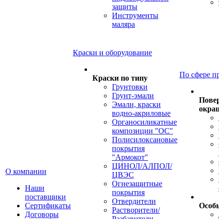
защиты
Инструменты
маляра
Краски и оборудование
По сфере п
Краски по типу
Грунтовки
Грунт-эмали
Пове
Эмали, краски
окра
водно-акриловые
Органосиликатные
композиции "ОС"
Полисилоксановые
покрытия
"Армокот"
ЦИНОЛ/АЛПОЛ/
О компании
ЦВЭС
Огнезащитные
Наши
покрытия
поставщики
Отвердители
Сертификаты
Особ
Растворители/
Договоры
Разбавители