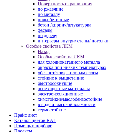
Поверхность окрашивания
по ржавчине
по металлу
полы бетонные
бетон /кирпич/штукатурка
фасады
по дереву
интерьеры внутри/ стены/ потолки
Особые свойства ЛКМ
Назад
Особые свойства ЛКМ
для холоднокатанного металла
окраска при низких температурах
«без потёков», толстым слоем
стойкие к выцветанию
быстросохнущие
огнезащитные материалы
электроизоляционные
химстойкие/маслобензостойкие
в воде и высокой влажности
термостойкие
Прайс лист
Каталог цветов RAL
Помощь в подборе
Проекты