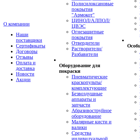
Полисилоксановые
покрытия
"Армокот"
ЦИНОЛ/АЛПОЛ/
О компании
ЦВЭС
Огнезащитные
Наши
покрытия
поставщики
Отвердители
Сертификаты
Особ
Растворители/
Договоры
Разбавители
Отзывы
Оплата и
Оборудование для
доставка
покраски
Новости
Пневматические
Акции
краскопульты/
комплектующие
Безвоздушные
аппараты и
запчасти
Абразивоструйное
оборудование
Малярные кисти и
валики
Средства
индивидуальной