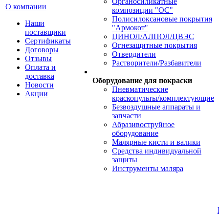
Органосиликатные
О компании
композиции "ОС"
Полисилоксановые покрытия
Наши
"Армокот"
поставщики
ЦИНОЛ/АЛПОЛ/ЦВЭС
Сертификаты
Огнезащитные покрытия
Договоры
Отвердители
Отзывы
Растворители/Разбавители
Оплата и
доставка
Оборудование для покраски
Новости
Пневматические
Акции
краскопульты/комплектующие
Безвоздушные аппараты и
запчасти
Абразивоструйное
оборудование
Малярные кисти и валики
Средства индивидуальной
защиты
Инструменты маляра