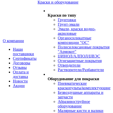
Краски и оборудование
Краски по типу
Грунтовки
Грунт-эмали
Эмали, краски водно-
акриловые
Органосиликатные
О компании
композиции "ОС"
Полисилоксановые покрытия
Наши
"Армокот"
поставщики
ЦИНОЛ/АЛПОЛ/ЦВЭС
Сертификаты
Огнезащитные покрытия
Договоры
Отвердители
Отзывы
Растворители/Разбавители
Оплата и
доставка
Оборудование для покраски
Новости
Пневматические
Акции
краскопульты/комплектующие
Безвоздушные аппараты и
запчасти
Абразивоструйное
оборудование
Малярные кисти и валики