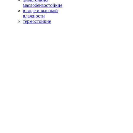
маслобензостойкие
в воде и высокой
влажности
термостойкие