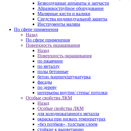
Безвоздушные аппараты и запчасти
Абразивоструйное оборудование
Малярные кисти и валики
Средства индивидуальной защиты
Инструменты маляра
По сфере применения
Назад
По сфере применения
Поверхность окрашивания
Назад
Поверхность окрашивания
по ржавчине
по металлу
полы бетонные
бетон /кирпич/штукатурка
фасады
по дереву
интерьеры внутри/ стены/ потолки
Особые свойства ЛКМ
Назад
Особые свойства ЛКМ
для холоднокатанного металла
окраска при низких температурах
«без потёков», толстым слоем
стойкие к выцветанию