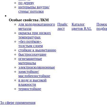
по дереву
интерьеры внутри/
стены/ потолки
Особые свойства ЛКМ
для холоднокатанного
Прайс
Каталог
Помощ
металла
лист
цветов RAL
подбо
окраска при низких
температурах
«без потёков»,
толстым слоем
стойкие к выцветанию
быстросохнущие
огнезащитные
материалы
электроизоляционные
химстойкие/
маслобензостойкие
в воде и высокой
влажности
термостойкие
По сфере применения