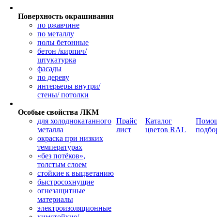
Поверхность окрашивания
по ржавчине
по металлу
полы бетонные
бетон /кирпич/
штукатурка
фасады
по дереву
интерьеры внутри/
стены/ потолки
Особые свойства ЛКМ
для холоднокатанного
Прайс
Каталог
Помощ
металла
лист
цветов RAL
подбо
окраска при низких
температурах
«без потёков»,
толстым слоем
стойкие к выцветанию
быстросохнущие
огнезащитные
материалы
электроизоляционные
химстойкие/