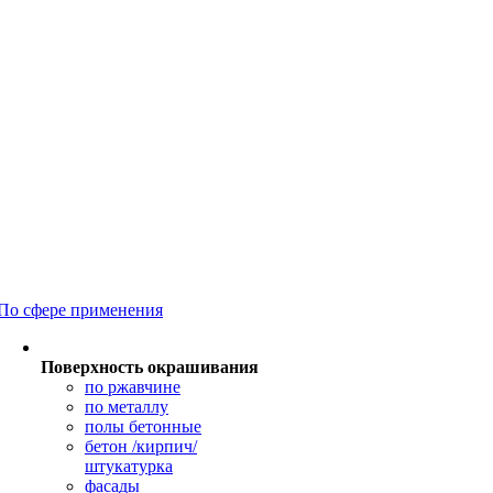
По сфере применения
Поверхность окрашивания
по ржавчине
по металлу
полы бетонные
бетон /кирпич/
штукатурка
фасады