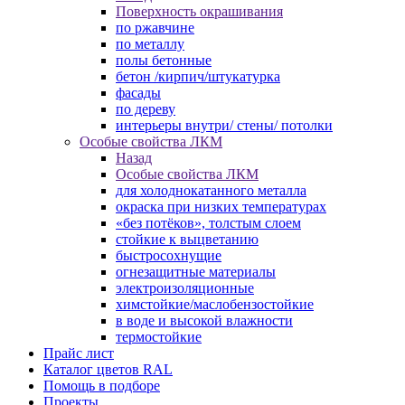
Поверхность окрашивания
по ржавчине
по металлу
полы бетонные
бетон /кирпич/штукатурка
фасады
по дереву
интерьеры внутри/ стены/ потолки
Особые свойства ЛКМ
Назад
Особые свойства ЛКМ
для холоднокатанного металла
окраска при низких температурах
«без потёков», толстым слоем
стойкие к выцветанию
быстросохнущие
огнезащитные материалы
электроизоляционные
химстойкие/маслобензостойкие
в воде и высокой влажности
термостойкие
Прайс лист
Каталог цветов RAL
Помощь в подборе
Проекты