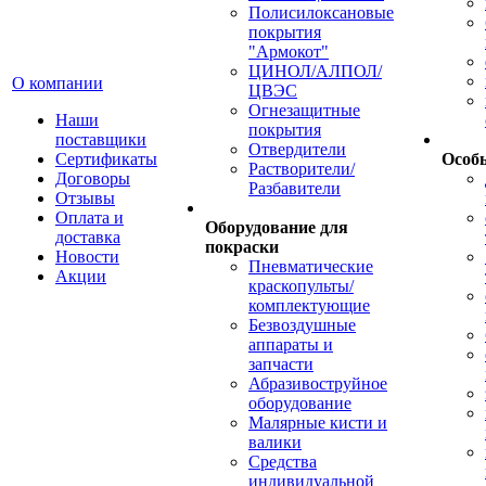
Полисилоксановые
покрытия
"Армокот"
ЦИНОЛ/АЛПОЛ/
О компании
ЦВЭС
Огнезащитные
Наши
покрытия
поставщики
Отвердители
Сертификаты
Особ
Растворители/
Договоры
Разбавители
Отзывы
Оплата и
Оборудование для
доставка
покраски
Новости
Пневматические
Акции
краскопульты/
комплектующие
Безвоздушные
аппараты и
запчасти
Абразивоструйное
оборудование
Малярные кисти и
валики
Средства
индивидуальной