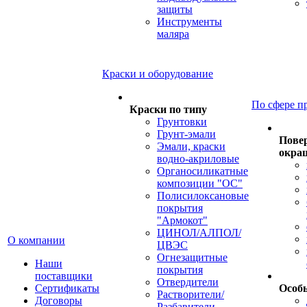
защиты
Инструменты
маляра
Краски и оборудование
По сфере п
Краски по типу
Грунтовки
Грунт-эмали
Пове
Эмали, краски
окра
водно-акриловые
Органосиликатные
композиции "ОС"
Полисилоксановые
покрытия
"Армокот"
ЦИНОЛ/АЛПОЛ/
О компании
ЦВЭС
Огнезащитные
Наши
покрытия
поставщики
Отвердители
Сертификаты
Особ
Растворители/
Договоры
Разбавители