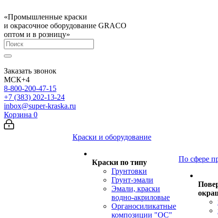
«Промышленные краски
и окрасочное оборудование GRACO
оптом и в розницу»
Заказать звонок
МСК+4
8-800-200-47-15
+7 (383) 202-13-24
inbox@super-kraska.ru
Корзина
0
Краски и оборудование
По сфере п
Краски по типу
Грунтовки
Грунт-эмали
Пове
Эмали, краски
окра
водно-акриловые
Органосиликатные
композиции "ОС"