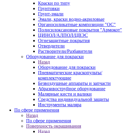
Краски по типу
Грунтовки
Грунт-эмали
Эмали, краски водно-акриловые
Органосиликатные композиции "ОС"
Полисилоксановые покрытия "Армокот"
ЦИНОЛ/АЛПОЛ/ЦВЭС
Огнезащитные покрытия
Отвердители
Растворители/Разбавители
Оборудование для покраски
Назад
Оборудование для покраски
Пневматические краскопульты/
комплектующие
Безвоздушные аппараты и запчасти
Абразивоструйное оборудование
Малярные кисти и валики
Средства индивидуальной защиты
Инструменты маляра
По сфере применения
Назад
По сфере применения
Поверхность окрашивания
Назад